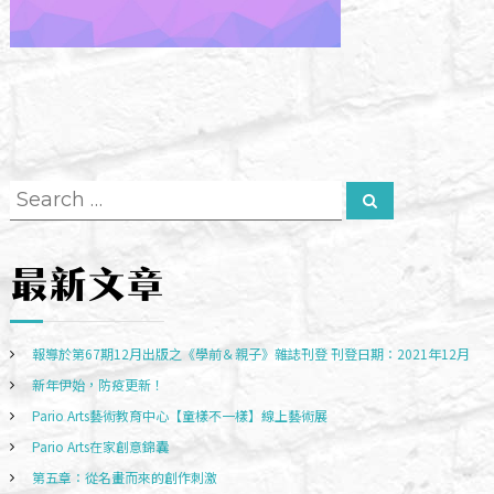
文
章
S
S
e
導
e
a
r
覽
a
c
最新文章
h
r
c
h
報導於第67期12月出版之《學前＆親子》雜誌刊登 刊登日期：2021年12月
f
新年伊始，防疫更新！
o
Pario Arts藝術教育中心【童樣不一樣】線上藝術展
r
Pario Arts在家創意錦囊
:
第五章：從名畫而來的創作刺激