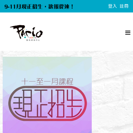
S
9-11月現正招生，欲報從速！
登入
註冊
k
i
P
p
a
t
r
o
i
c
o
A
o
r
n
t
t
s
e
n
t