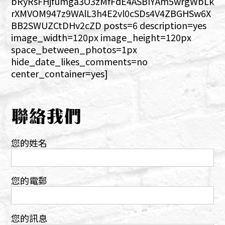
bRyRsFHjfumga3O3zMfFdE4ASBIYAm5wrgWbLk
rXMVOM947z9WAlL3h4E2vl0cSDs4V4ZBGHSw6X
BB2SWUZCtDHv2cZD posts=6 description=yes
image_width=120px image_height=120px
space_between_photos=1px
hide_date_likes_comments=no
center_container=yes]
聯絡我們
您的姓名
您的電郵
您的訊息