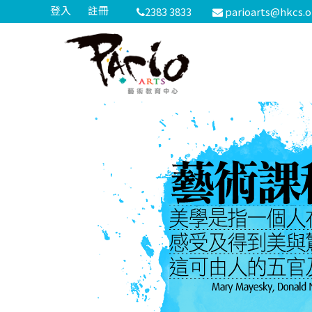
S
登入
註冊
2383 3833
parioarts@hkcs.o
k
P
i
a
p
r
t
i
o
o
c
A
o
r
n
t
s
t
e
n
t