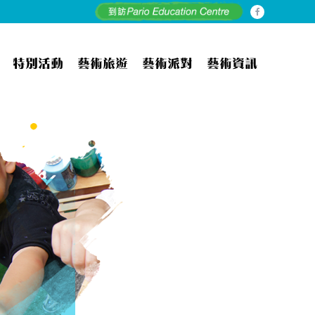
f
a
c
e
特別活動
藝術旅遊
藝術派對
藝術資訊
b
o
o
k