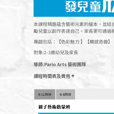
本課程精選蘊含藝術元素的繪本，並結
勵兒童以創作表達自己。家長更可通過
專題包括：【色彩魅力 】【觸感奇趣
對象:2-3歲幼兒及家長
導師:Pario Arts 藝術團隊
課程時間表及費用
9-11月份
6-8月份
親子藝術啟蒙班