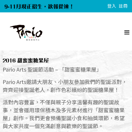
S
9-11月現正招生，欲報從速！
登入
註冊
k
i
P
p
a
t
r
o
i
c
o
A
o
2016 甜蜜蜜糖果屋
r
n
Pario Arts 聖誕節活動 – 「甜蜜蜜糖果屋」
t
t
s
Pario Arts邀請大朋友、小朋友參加我們的聖誕派對，
e
齊齊迎接聖誕老人，創作色彩繽紛的聖誕糖果屋！
n
t
派對內容豐富，不僅與親子分享溫馨有趣的聖誕故
事，並會運用環保積木及多元素材進行「甜蜜蜜糖果
屋」創作。我們更會預備聖誕小食和抽獎環節，希望
與大家共度一個充滿創意與歡樂的聖誕節。