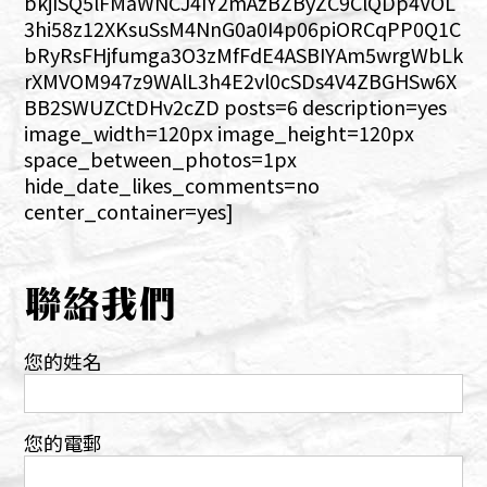
bkjISQ5lFMaWNCJ4IY2mAzBZByZC9ClQDp4VOL
3hi58z12XKsuSsM4NnG0a0I4p06piORCqPP0Q1C
bRyRsFHjfumga3O3zMfFdE4ASBIYAm5wrgWbLk
rXMVOM947z9WAlL3h4E2vl0cSDs4V4ZBGHSw6X
BB2SWUZCtDHv2cZD posts=6 description=yes
image_width=120px image_height=120px
space_between_photos=1px
hide_date_likes_comments=no
center_container=yes]
聯絡我們
您的姓名
您的電郵