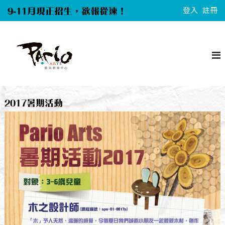
S
9-11月現正招生，欲報從速！
登入
註冊
k
i
P
p
a
t
r
o
i
c
o
A
o
2017暑期活動
r
n
t
t
s
e
n
t