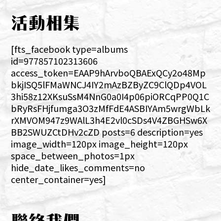
活動相集
[fts_facebook type=albums
id=977857102313606
access_token=EAAP9hArvboQBAExQCy2o48Mp
bkjISQ5lFMaWNCJ4IY2mAzBZByZC9ClQDp4VOL
3hi58z12XKsuSsM4NnG0a0I4p06piORCqPP0Q1C
bRyRsFHjfumga3O3zMfFdE4ASBIYAm5wrgWbLk
rXMVOM947z9WAlL3h4E2vl0cSDs4V4ZBGHSw6X
BB2SWUZCtDHv2cZD posts=6 description=yes
image_width=120px image_height=120px
space_between_photos=1px
hide_date_likes_comments=no
center_container=yes]
聯絡我們