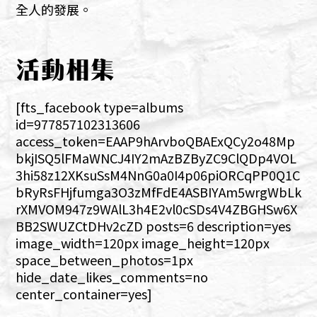
全人的發展。
活動相集
[fts_facebook type=albums
id=977857102313606
access_token=EAAP9hArvboQBAExQCy2o48Mp
bkjISQ5lFMaWNCJ4IY2mAzBZByZC9ClQDp4VOL
3hi58z12XKsuSsM4NnG0a0I4p06piORCqPP0Q1C
bRyRsFHjfumga3O3zMfFdE4ASBIYAm5wrgWbLk
rXMVOM947z9WAlL3h4E2vl0cSDs4V4ZBGHSw6X
BB2SWUZCtDHv2cZD posts=6 description=yes
image_width=120px image_height=120px
space_between_photos=1px
hide_date_likes_comments=no
center_container=yes]