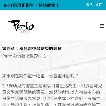
S
9-11月現正招生，欲報從速！
登入
註冊
k
i
P
p
a
t
r
o
i
c
o
A
o
第四章：幼兒畫中最常見的題材
r
n
Pario Arts藝術教育中心
t
t
s
e
n
如果現在請你畫一幅畫，你會畫什麼呢？
t
2-3歲幼兒的繪畫主題則以日常生活為主。根據台灣兒
童文學家鄭明進的研究，幼兒的創作以人物為中心的
日常生活畫最為常見（包括兒童本身的遊戲、家庭生
活、學校生活、社會生活），其次是以動物或交通工